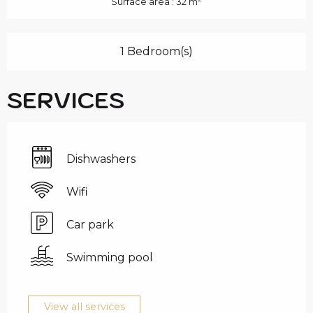
Surface area : 32 m
1 Bedroom(s)
SERVICES
Dishwashers
Wifi
Car park
Swimming pool
View all services