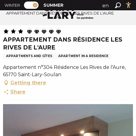
PAGE D’ACCUEIL ACTUELLE ÉTÉ : PASSE
A
SUMMER
en
WINTER
Summer home
PAGE D’ACCUEIL ACTUELLE ÉTÉ : PASSER EN MODE H
Search
Ac
l
APPARTEMENT DANS RÉSIDENCE LES RIVES DE L'AURE
fr
l
es
e
r
APPARTEMENT DANS RÉSIDENCE LES
a
RIVES DE L'AURE
u
c
APPARTMENTS AND GÎTES
APARTMENT IN A RESIDENCE
o
Appartement n°304 Résidence Les Rives de l'Aure,
n
65170 Saint-Lary-Soulan
t
Getting there
e
Share
n
u
p
r
i
n