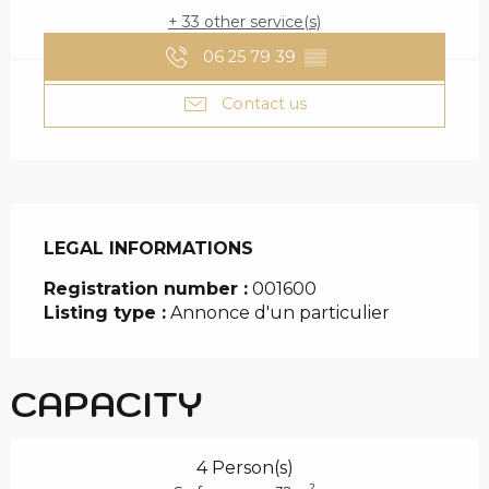
+ 33 other service(s)
06 25 79 39
▒▒
Contact us
LEGAL INFORMATIONS
LEGAL INFORMATIONS
Registration number :
001600
Listing type :
Annonce d'un particulier
CAPACITY
4 Person(s)
2