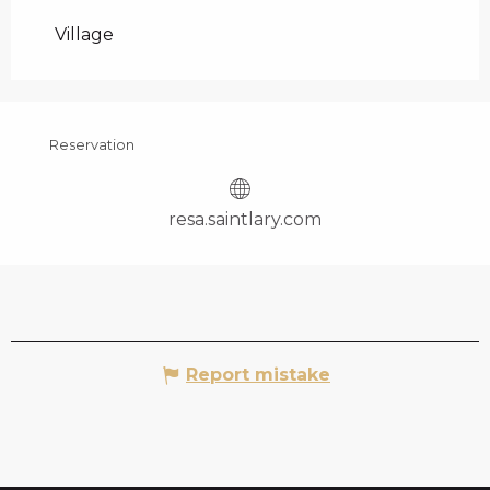
Village
Reservation
resa.saintlary.com
Report mistake