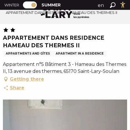
PAGE D’ACCUEIL ACTUELLE ÉTÉ : PASSE
A
SUMMER
en
WINTER
Summer home
PAGE D’ACCUEIL ACTUELLE ÉTÉ : PASSER EN MODE H
Search
Ac
l
APPARTEMENT DANS RESIDENCE HAMEAU DES THERMES II
fr
l
es
e
r
APPARTEMENT DANS RESIDENCE
a
HAMEAU DES THERMES II
u
c
APPARTMENTS AND GÎTES
APARTMENT IN A RESIDENCE
o
Appartement n°5 Bâtiment 3 - Hameau des Thermes
n
II, 13 avenue des thermes, 65170 Saint-Lary-Soulan
t
Getting there
e
Share
n
u
p
r
i
n