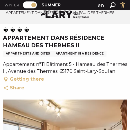
PAGE D’ACCUEIL ACTUELLE ÉTÉ : PASSE
A
SUMMER
en
WINTER
Summer home
PAGE D’ACCUEIL ACTUELLE ÉTÉ : PASSER EN MODE H
Search
Ac
l
APPARTEMENT DANS RÉSIDENCE HAMEAU DES THERMES II
fr
l
es
e
r
APPARTEMENT DANS RÉSIDENCE
a
HAMEAU DES THERMES II
u
c
APPARTMENTS AND GÎTES
APARTMENT IN A RESIDENCE
o
Appartement n°11 Bâtiment 5 - Hameau des Thermes
n
II, Avenue des Thermes, 65170 Saint-Lary-Soulan
t
Getting there
e
Share
n
u
p
r
i
n