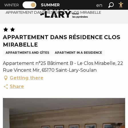
PAGE D’ACCUEIL ACTUELLE ÉTÉ : PASSE
A
SUMMER
en
WINTER
Summer home
PAGE D’ACCUEIL ACTUELLE ÉTÉ : PASSER EN MODE H
Search
Ac
l
APPARTEMENT DANS RÉSIDENCE CLOS MIRABELLE
fr
l
es
e
r
APPARTEMENT DANS RÉSIDENCE CLOS
a
MIRABELLE
u
c
APPARTMENTS AND GÎTES
APARTMENT IN A RESIDENCE
o
Appartement n°25 Bâtiment B - Le Clos Mirabelle, 22
n
Rue Vincent Mir, 65170 Saint-Lary-Soulan
t
Getting there
e
Share
n
u
p
r
i
n