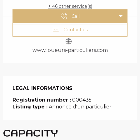
+ 46 other service(s)
Call
Contact us
www.loueurs-particuliers.com
LEGAL INFORMATIONS
LEGAL INFORMATIONS
Registration number :
000435
Listing type :
Annonce d'un particulier
CAPACITY