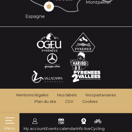
Mentions légales
Nos labels
Nos partenaires
Plan du site
CGV
Cookies
Menu
My account
Events calendar
Info live
Cycling