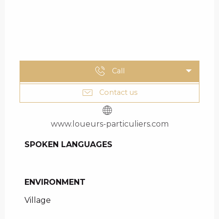
Call
Contact us
www.loueurs-particuliers.com
SPOKEN LANGUAGES
SPOKEN LANGUAGES
ENVIRONMENT
ENVIRONMENT
Village