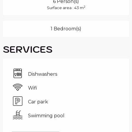
6 Person(s)
2
Surface area : 43 m
1 Bedroom(s)
SERVICES
Dishwashers
Wifi
Car park
Swimming pool