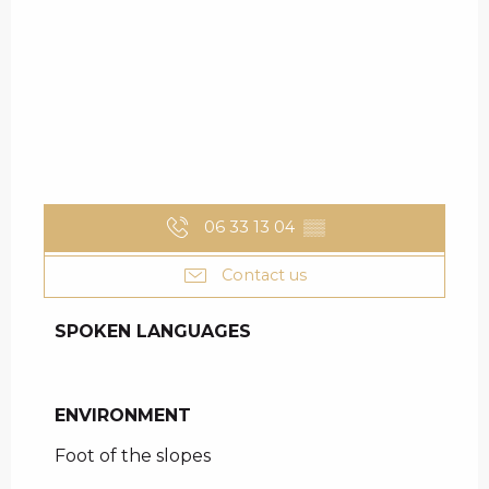
06 33 13 04
▒▒
Contact us
SPOKEN LANGUAGES
SPOKEN LANGUAGES
ENVIRONMENT
ENVIRONMENT
Foot of the slopes