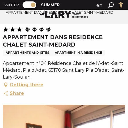
PAGE D’ACCUEIL ACTUELLE ÉTÉ : PASSE
A
SUMMER
en
WINTER
Summer home
PAGE D’ACCUEIL ACTUELLE ÉTÉ : PASSER EN MODE H
Search
Ac
l
APPARTEMENT DANS RESIDENCE CHALET SAINT-MEDARD
fr
l
es
e
r
APPARTEMENT DANS RESIDENCE
a
CHALET SAINT-MEDARD
u
c
APPARTMENTS AND GÎTES
APARTMENT IN A RESIDENCE
o
Appartement n°04 Résidence Chalet de l'Adet -Saint
n
Médard, Pla d'Adet, 65170 Saint Lary Pla D'adet, Saint-
t
Lary-Soulan
e
Getting there
n
Share
u
p
r
i
n