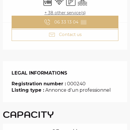
+ 38 other service(s)
06 33 13 04
▒▒
Contact us
LEGAL INFORMATIONS
LEGAL INFORMATIONS
Registration number :
000240
Listing type :
Annonce d'un professionnel
CAPACITY