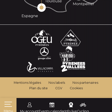
Mentions légales
Nos labels
Nos partenaires
Plan du site
CGV
Cookies
Menu
My account
Events calendar
Info live
Cycling