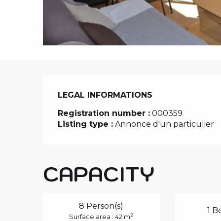
i
p
a
l
LEGAL INFORMATIONS
LEGAL INFORMATIONS
Registration number :
000359
Listing type :
Annonce d'un particulier
CAPACITY
8 Person(s)
1 B
2
Surface area : 42 m