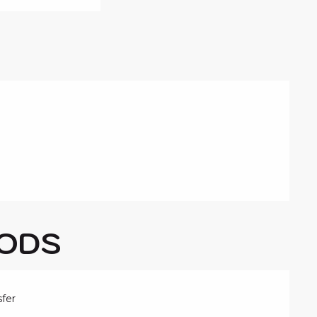
ODS
fer