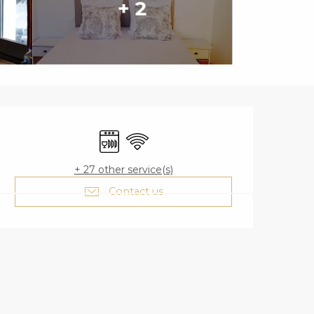
+ 2
OPENING HOURS
Dishwashers
Wifi
+ 27 other service(s)
Contact us