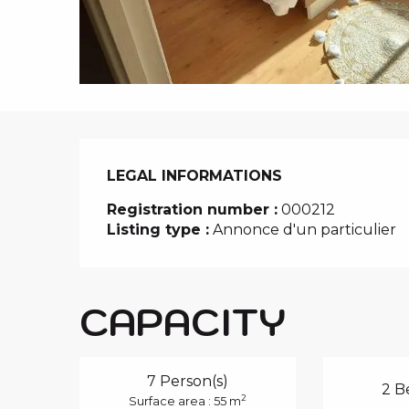
i
p
a
l
LEGAL INFORMATIONS
LEGAL INFORMATIONS
Registration number :
000212
Listing type :
Annonce d'un particulier
CAPACITY
7 Person(s)
2 B
2
Surface area : 55 m