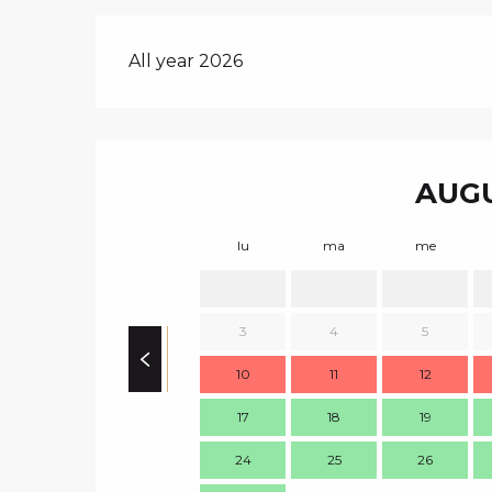
All year 2026
AUGU
lu
ma
me
3
4
5
10
11
12
17
18
19
24
25
26