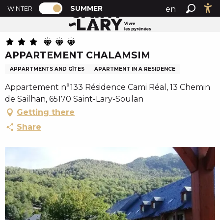
PAGE D’ACCUEIL ACTUELLE ÉTÉ : PASSE
A
SUMMER
en
WINTER
Summer home
APPARTEMENT CHALAMSIM
PAGE D’ACCUEIL ACTUELLE ÉTÉ : PASSER EN MODE H
Search
Ac
l
fr
l
es
e
APPARTEMENT CHALAMSIM
r
a
APPARTMENTS AND GÎTES
APARTMENT IN A RESIDENCE
u
Appartement n°133 Résidence Cami Réal, 13 Chemin
c
de Sailhan, 65170 Saint-Lary-Soulan
o
Getting there
n
t
Share
e
n
u
p
r
i
n