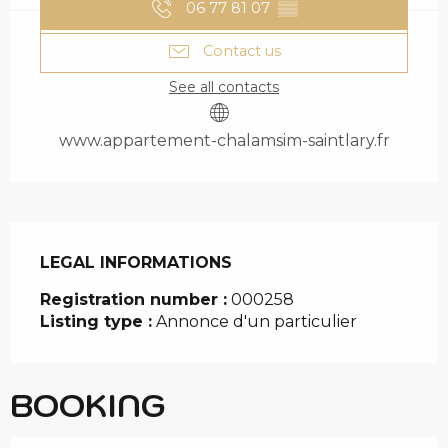
06 77 81 07
▒▒
Contact us
See all contacts
www.appartement-chalamsim-saintlary.fr
LEGAL INFORMATIONS
LEGAL INFORMATIONS
Registration number :
000258
Listing type :
Annonce d'un particulier
BOOKING