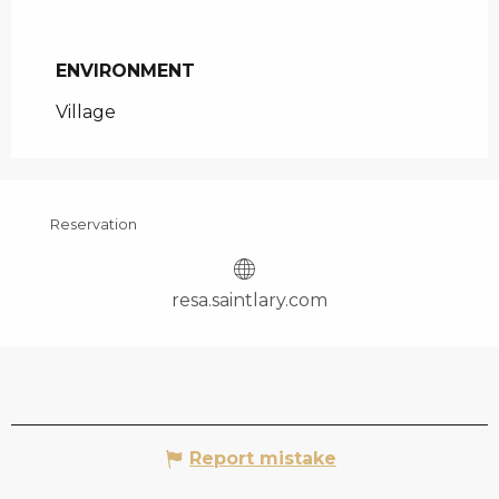
ENVIRONMENT
ENVIRONMENT
Village
Reservation
resa.saintlary.com
Report mistake