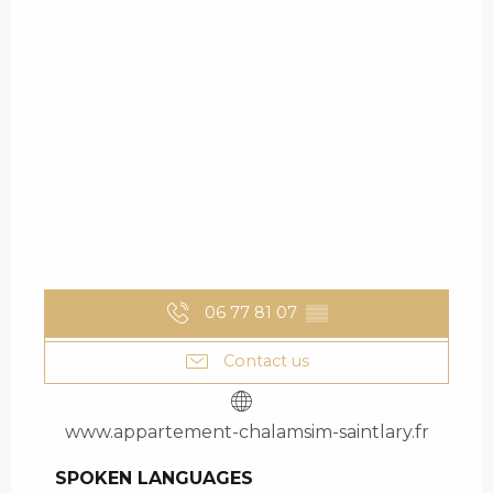
06 77 81 07
▒▒
Contact us
www.appartement-chalamsim-saintlary.fr
SPOKEN LANGUAGES
SPOKEN LANGUAGES