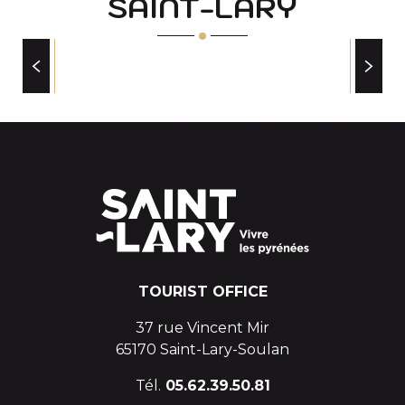
SAINT-LARY
Marché de nuit
Concert "TPT"
PATOULAND HARIBO au village
Ouverture de la chapelle des Templiers
SERVICES
Le grand raid des Pyrénées
Concert Hospice du Rioumajou "Les Oizo de Passage"
Ciné-goûter pour les enfants
TOURIST OFFICE
37 rue Vincent Mir
65170 Saint-Lary-Soulan
Tél.
05.62.39.50.81