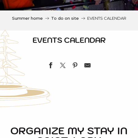
c
i
p
Summer home
To do on site
EVENTS CALENDAR
a
l
EVENTS CALENDAR
Visite à l'usine SHEM d'Eget-Cité
Ouverture du moulin Débat
Atelier découverte créatif
ORGANIZE MY STAY IN
L'atelier des p'tits bouts
Atelier Herboristerie - Association ArtLab Eclore