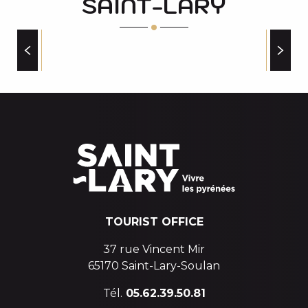
SAINT-LARY
PATOULAND HARIBO au Pla d'Adet
Soirée jeux de société au Pla d'Adet
Matinée pêche
Ciné-goûter pour les enfants
PRIVATE RENTERS
Assocation ArtLab Eclore : Rando photo coucher de so
Concert "Zacchary Pourtzeladze"
Réveil aquatique
TOURIST OFFICE
37 rue Vincent Mir
65170 Saint-Lary-Soulan
Tél.
05.62.39.50.81