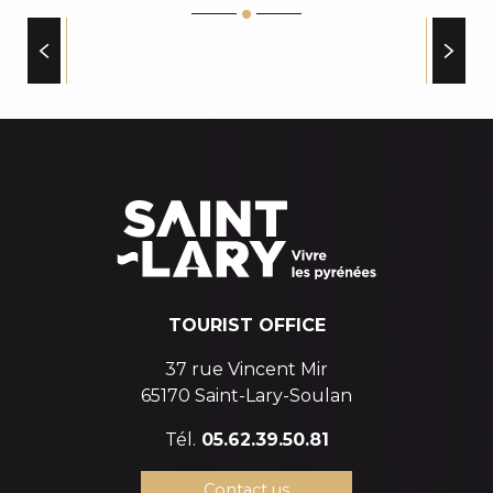
LE GOULET SPORTS
MAISON DU GATEAU A LA BROCHE
CAMILLE.R - ATELIER CRÉATIF - ARTISAN D'ART - 
BEAUTY AND WELL-BEING
EVOLUTION 2 "OUTDOOR SPECIALIST" LA BOUTIQ
BAR LA CANTINA LOCAL
FROMAGERIE LE VIGNEMALE
TOURIST OFFICE
37 rue Vincent Mir
65170 Saint-Lary-Soulan
Tél.
05.62.39.50.81
Contact us