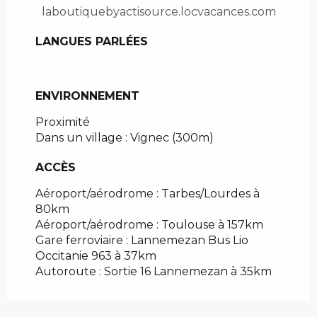
laboutiquebyactisource.locvacances.com
LANGUES PARLÉES
LANGUES PARLÉES
ENVIRONNEMENT
ENVIRONNEMENT
Proximité
Dans un village :
Vignec
(300m)
ACCÈS
ACCÈS
Aéroport/aérodrome : Tarbes/Lourdes à
80km
Aéroport/aérodrome : Toulouse à 157km
Gare ferroviaire : Lannemezan Bus Lio
Occitanie 963 à 37km
Autoroute : Sortie 16 Lannemezan à 35km