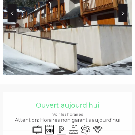
c
i
p
a
l
OUVERTURE ET COO
Ouvert aujourd'hui
Voir les horaires
Attention: Horaires non garantis aujourd'hui
Télévision
Lave vaisselle
Parking
Piscine
Animaux acceptés
WiFi