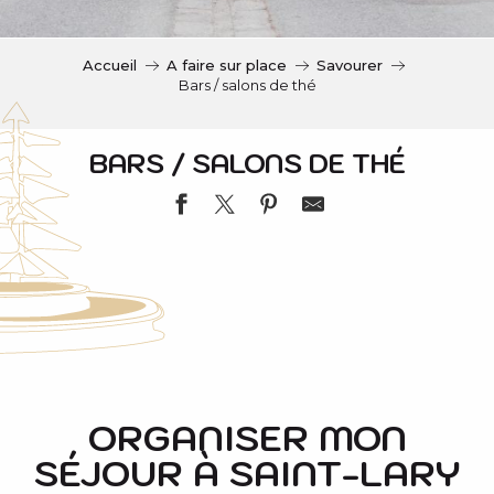
c
i
p
Accueil
A faire sur place
Savourer
a
Bars / salons de thé
l
BARS / SALONS DE THÉ
LA CAS'A TOM
BAR LE CINTRA
CONFISERIE SALON DE THE LE COUCARIL
ORGANISER MON
BAR L'ICC (L'ISARD CAFE CENTRAL)
SÉJOUR À SAINT-LARY
BAR LA CANTINA LOCAL
L'EPI D'AURE BOULANGERIE PATISSERIE ARTISANA