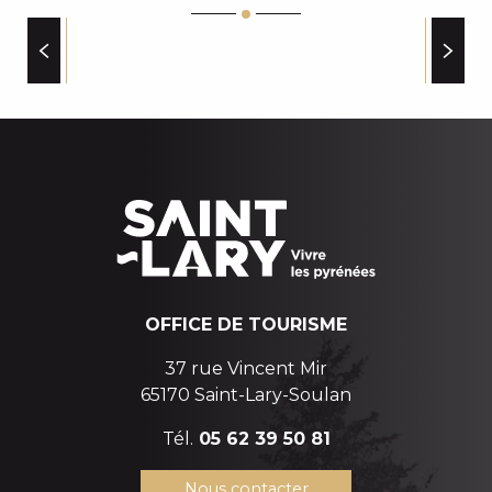
URSUS COFFEE SHOP & COFFEE TRUCK
LE COMPTOIR GOURMAND PYRENEEN
LE COMPTOIR GOURMAND PYRENEEN-BAR AU BA
HÉBERGEMENTS INSOLITES
RESTAURANT-BAR L'ICC
BAR Ô CHALET 1700
LE KINITO
OFFICE DE TOURISME
37 rue Vincent Mir
65170 Saint-Lary-Soulan
Tél.
05 62 39 50 81
Nous contacter