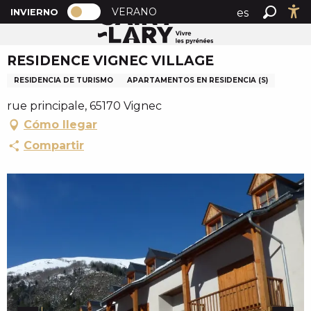
PAGE D’ACCUEIL ACTUELLE HIVER : 
A
VERANO
es
INVIERNO
Inicio
RESIDENCE VIGNEC VILLAGE
PAGE D’ACCUEIL ACTUELLE HIVER : PASSER EN MOD
Buscar
Ac
l
fr
l
RESIDENCE VIGNEC VILLAGE
en
e
r
RESIDENCIA DE TURISMO
APARTAMENTOS EN RESIDENCIA (S)
a
rue principale, 65170 Vignec
u
Cómo llegar
c
o
Compartir
n
t
e
n
u
p
r
i
n