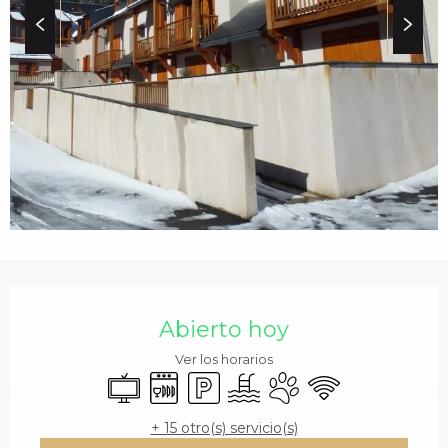
c
i
p
a
l
HORARIOS Y DATOS 
Abierto hoy
Ver los horarios
Televisión
Lavavajillas
Aparcamiento
Piscina
Se aceptan animales
Wifi
+ 15 otro(s) servicio(s)