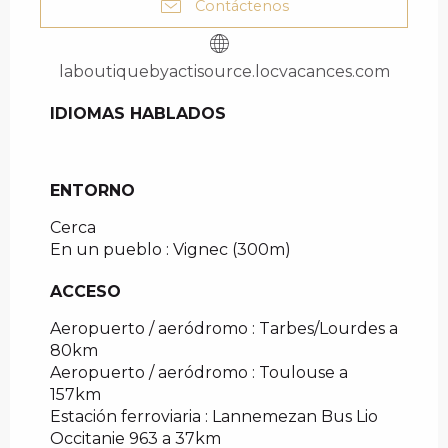
Contáctenos
laboutiquebyactisource.locvacances.com
IDIOMAS HABLADOS
IDIOMAS HABLADOS
ENTORNO
ENTORNO
Cerca
En un pueblo :
Vignec
(300m)
ACCESO
ACCESO
Aeropuerto / aeródromo : Tarbes/Lourdes a
80km
Aeropuerto / aeródromo : Toulouse a
157km
Estación ferroviaria : Lannemezan Bus Lio
Occitanie 963 a 37km