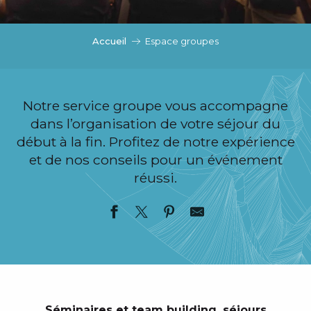
c
i
p
Accueil
Espace groupes
a
l
Notre service groupe vous accompagne
dans l’organisation de votre séjour du
début à la fin. Profitez de notre expérience
et de nos conseils pour un événement
réussi.
Séminaires et team building, séjours