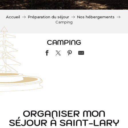
c
i
p
Accueil
Préparation du séjour
Nos hébergements
a
Camping
l
CAMPING
CAMPING LA MOUSQUERE
CAMPING DU VAL D'AUTUN
CAMPING LE LUSTOU
ORGANISER MON
CAMPING LE RIOUMAJOU
SÉJOUR À SAINT-LARY
CAMPING ARTIGUETTE SAINT JACQUES
CAMPING LE RUISSEAU