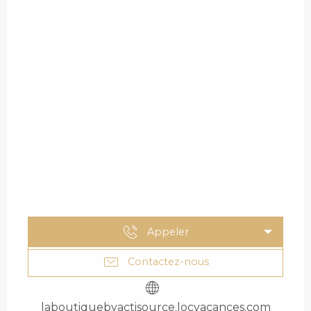
Appeler
Contactez-nous
laboutiquebyactisource.locvacances.com