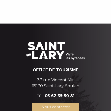
BIEN-ÊTRE AVEC VUE
RANDOS…
UNE VALLÉE AUTHENTIQUE, UN
GASTRONOMIE DES MONTAGNES
PATRIMOINE PRÉSERVÉ
UNE BONNE OCCASION DE VENIR
SAINT-LARY, LA VRAIE VIE DE VILLAGE
OFFICE DE TOURISME
37 rue Vincent Mir
65170 Saint-Lary-Soulan
Tél.
05 62 39 50 81
Nous contacter