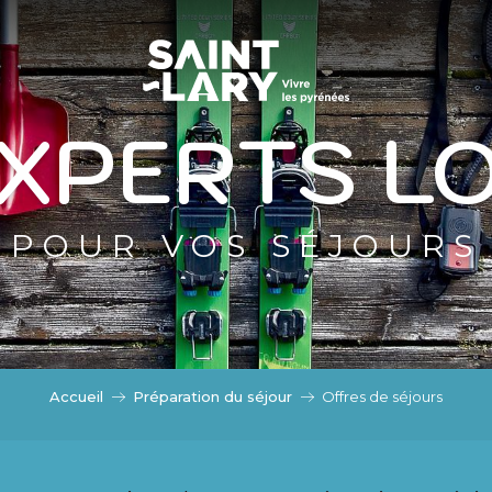
ASSER EN MODE ÉTÉ
DE ÉTÉ
EXPERTS L
POUR VOS SÉJOURS
Accueil
Préparation du séjour
Offres de séjours