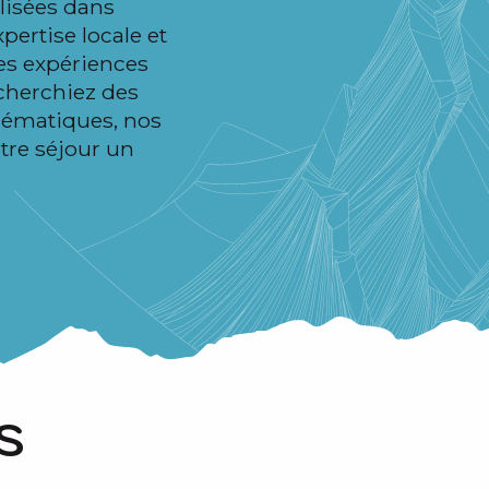
lisées dans
pertise locale et
des expériences
echerchiez des
thématiques, nos
tre séjour un
S