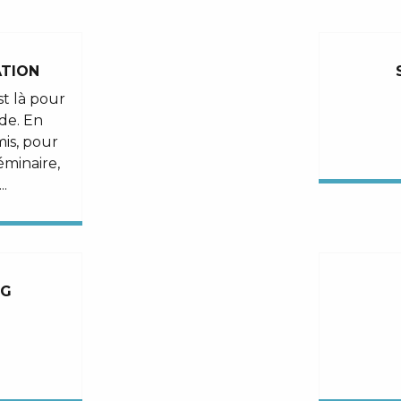
ATION
st là pour
de. En
mis, pour
éminaire,
..
NG