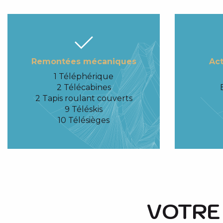
Remontées mécaniques
Act
1 Téléphérique
2 Télécabines
2 Tapis roulant couverts
9 Téléskis
10 Télésièges
VOTRE