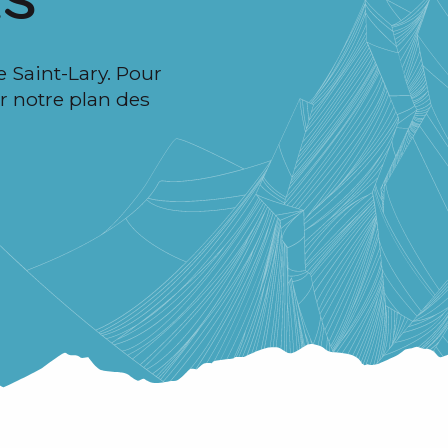
ES
e Saint-Lary. Pour
r notre plan des