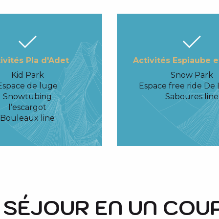
ivités Pla d'Adet
Activités Espiaube e
Kid Park
Snow Park
Espace de luge
Espace free ride De
Snowtubing
Saboures line
l’escargot
Bouleaux line
 SÉJOUR EN UN COUP