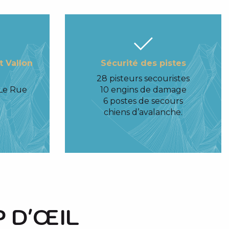
t Vallon
Sécurité des pistes
28 pisteurs secouristes
 Le Rue
10 engins de damage
6 postes de secours
chiens d’avalanche.
 D'ŒIL