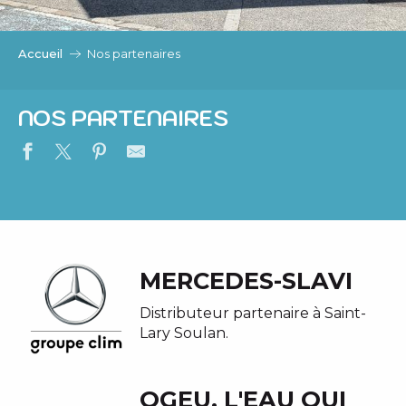
c
i
p
Accueil
Nos partenaires
a
l
NOS PARTENAIRES
MERCEDES-SLAVI
Distributeur partenaire à Saint-
Lary Soulan.
OGEU, L'EAU QUI