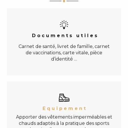
D o c u m e n t s u t i l e s
Carnet de santé, livret de famille, carnet
de vaccinations, carte vitale, pièce
d’identité …
E q u i p e m e n t
Apporter des vêtements imperméables et
chauds adaptés à la pratique des sports