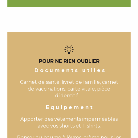
POUR NE RIEN OUBLIER
D o c u m e n t s u t i l e s
Carnet de santé, livret de famille, carnet
de vaccinations, carte vitale, pièce
d’identité …
E q u i p e m e n t
Apporter des vêtements imperméables
avec vos shorts et T shirts.
Penser au baume à lèvres, crème pour les