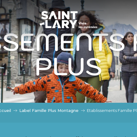
ASSER EN MODE ÉTÉ
DE ÉTÉ
SSEMENTS 
PLUS
ccueil
Label Famille Plus Montagne
Etablissements Famille Pl