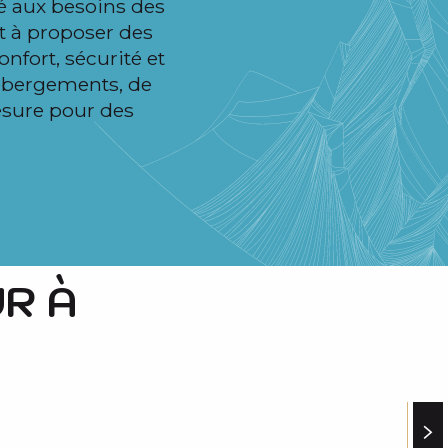
té aux besoins des
 à proposer des
onfort, sécurité et
hébergements, de
esure pour des
R À