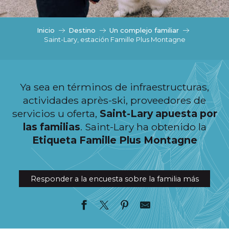
c
i
p
Inicio
Destino
Un complejo familiar
a
Saint-Lary, estación Famille Plus Montagne
l
Ya sea en términos de infraestructuras,
actividades après-ski, proveedores de
servicios u oferta,
Saint-Lary apuesta por
las familias
. Saint-Lary ha obtenido la
Etiqueta Famille Plus Montagne
Responder a la encuesta sobre la familia más