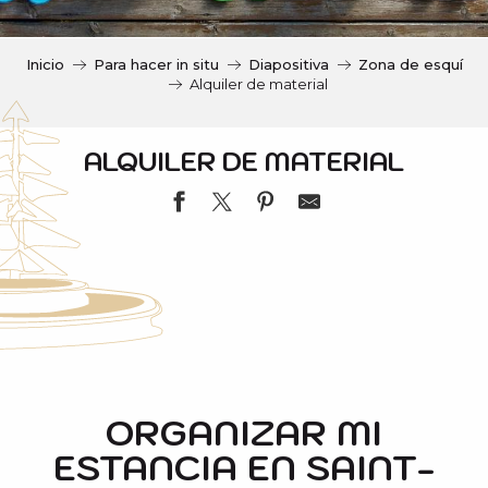
c
i
p
Inicio
Para hacer in situ
Diapositiva
Zona de esquí
a
Alquiler de material
l
ALQUILER DE MATERIAL
KANGRI SPORTS - SKI REPUBLIC
FRANCE SKI-SPORT 2000
INTERSPORT PARC THERMAL
ORGANIZAR MI
LOC AVENTURE SPORT 2000
ESTANCIA EN SAINT-
ACA INTERSPORT-VIELLE AURE
SKIMIUM SARRAT SPORT SAINT-LARY 1700