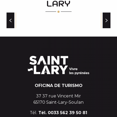
LARY
ACA INTERSPORT SAINT LARY 1700-SORTIE TELECA
SKIMIUM SARRAT SPORT SAINT-LARY VILLAGE
INTERSPORT PIC LUMIERE
EKOSPORT ( SKIPLUS )
ALIMENTACIÓN Y CATERING
ACA INTERSPORT SAINT LARY 1700-SORTIE TELEP
INTERSKI
OFICINA DE TURISMO
37 37 rue Vincent Mir
65170 Saint-Lary-Soulan
Tél.
Tél. 0033 562 39 50 81