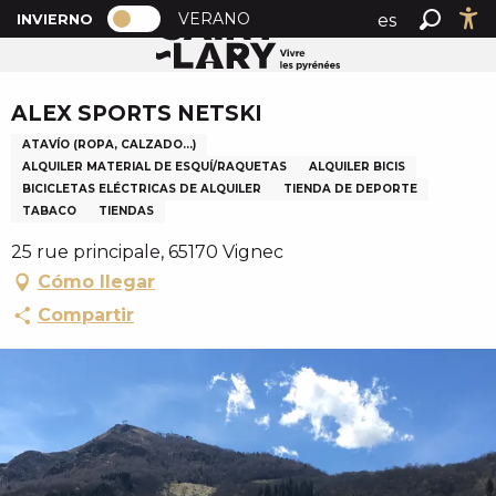
PAGE D’ACCUEIL ACTUELLE HIVER : 
A
VERANO
es
INVIERNO
Inicio
ALEX SPORTS NETSKI
PAGE D’ACCUEIL ACTUELLE HIVER : PASSER EN MOD
Buscar
Ac
l
fr
l
Chèque en Aure
en
e
ALEX SPORTS NETSKI
r
ATAVÍO (ROPA, CALZADO...)
a
ALQUILER MATERIAL DE ESQUÍ/RAQUETAS
ALQUILER BICIS
u
BICICLETAS ELÉCTRICAS DE ALQUILER
TIENDA DE DEPORTE
c
TABACO
TIENDAS
o
25 rue principale, 65170 Vignec
n
Cómo llegar
t
e
Compartir
n
u
p
r
i
n