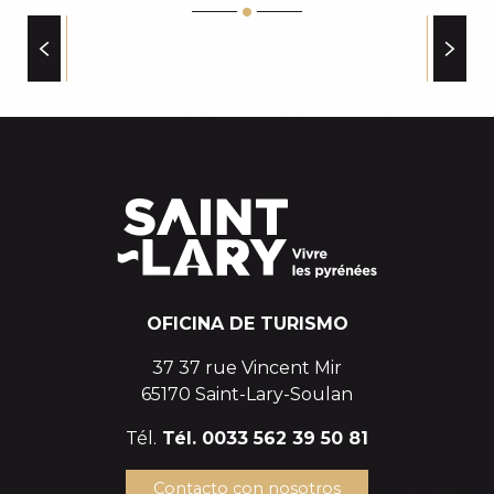
c
APPARTEMENT DANS RÉSIDENCE ARDOUNE
i
APPARTEMENT DANS RESIDENCE THERMES II
APPARTEMENT DANS RÉSIDENCE LES JARDINS DE 
p
ALOJAMIENTO PARA GRUPOS
APPARTEMENT DANS RESIDENCE VIGNEC VILLAGE I
a
APPARTEMENT DANS RESIDENCE LES FERMES DE S
l
OFICINA DE TURISMO
37 37 rue Vincent Mir
65170 Saint-Lary-Soulan
Tél.
Tél. 0033 562 39 50 81
Contacto con nosotros