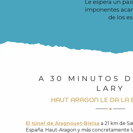
Le espera un pais
i
imponentes acant
p
de los e
a
l
A 30 MINUTOS D
LARY
HAUT ARAGON LE DA LA 
El túnel de Aragnouet-Bielsa
a 21 km de Sa
España. Haut-Aragon y más concretamente l