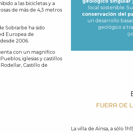
geológico singular
bido a las bicicletas y a
local sostenible. 
rosas de más de 4,3 metros
conservación del pa
un desarrollo basa
geológico a tr
de Sobrarbe ha sido
ge
Red Europea de
 desde 2006.
uenta con un magnífico
ueblos, iglesias y castillos
Rodellar, Castillo de
FUERA DE 
La villa de Aínsa, a sólo 1