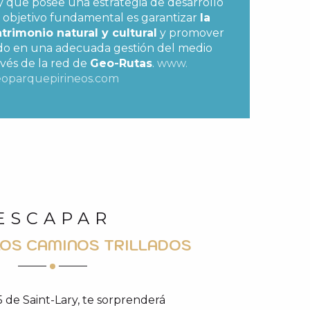
y que posee una estrategia de desarrollo
Su objetivo fundamental es garantizar
la
trimonio natural y cultural
y promover
do en una adecuada gestión del medio
avés de la red de
Geo-Rutas
.
www.
oparquepirineos.com
ESCAPAR
LOS CAMINOS TRILLADOS
h15 de Saint-Lary, te sorprenderá