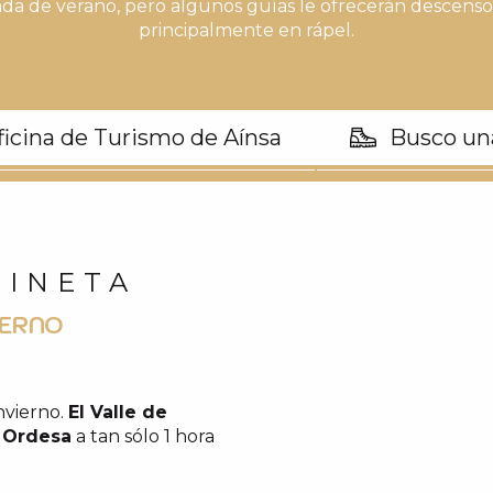
da de verano, pero algunos guías le ofrecerán descenso
principalmente en rápel.
ficina de Turismo de Aínsa
Busco un
PINETA
IERNO
nvierno.
El Valle de
 Ordesa
a tan sólo 1 hora