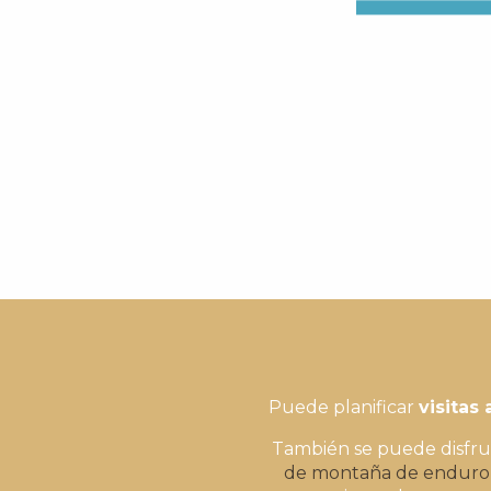
Puede planificar
visitas
También se puede disfrut
de montaña de enduro