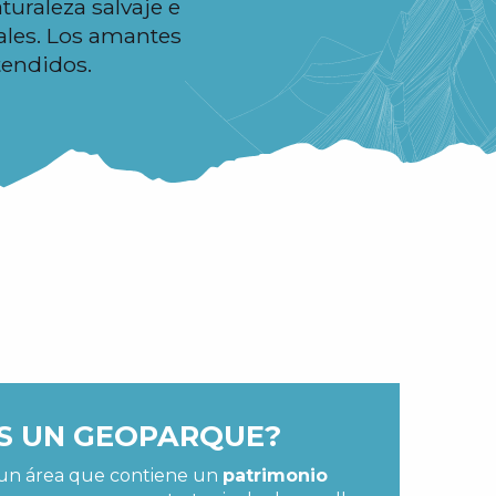
turaleza salvaje e
ales. Los amantes
tendidos.
S UN GEOPARQUE?
un área que contiene un
patrimonio