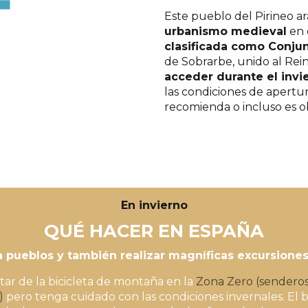
Este pueblo del Pirineo a
urbanismo medieval
en e
clasificada como Conjun
de Sobrarbe, unido al Rein
acceder durante el invi
las condiciones de apertu
recomienda o incluso es ob
En invierno
QUÉ HACER EN ESPAÑA
 a pueblos y también realizar magníficas excursione
ar de la bicicleta de montaña en la
Zona Zero (senderos
)
pero tenga cuidado con las condiciones invernales. El 