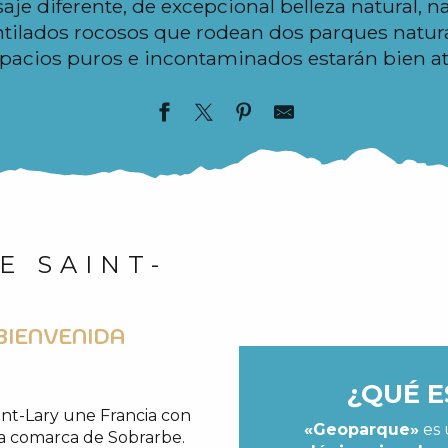
aje diferente, de excepcional belleza natural, na
ilados rocosos que rodean dos parques natur
spacios puros e incontaminados estarán bien a
E SAINT-
BIENVENIDA
¿QUÉ E
int-Lary une Francia con
«Geoparque»
es 
a comarca de Sobrarbe.