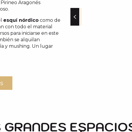
l Pirineo Aragonés
oso.
el
esquí nórdico
como de
an con todo el material
sos para iniciarse en este
mbién se alquilan
sía y mushing. Un lugar
s
 GRANDES ESPACIO