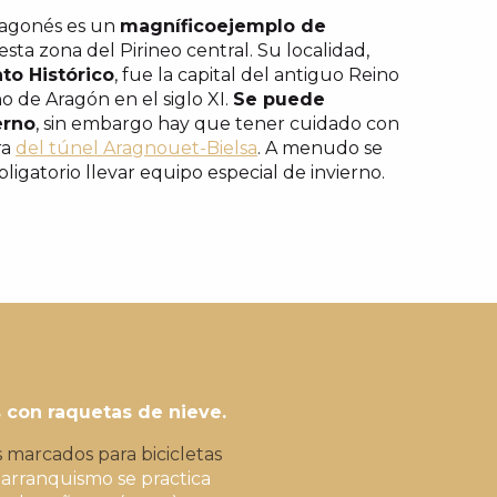
ragonés es un
magnífico
ejemplo de
sta zona del Pirineo central. Su localidad,
to Histórico
, fue la capital del antiguo Reino
o de Aragón en el siglo XI.
Se puede
erno
, sin embargo hay que tener cuidado con
ra
del túnel Aragnouet-Bielsa
. A menudo se
ligatorio llevar equipo especial de invierno.
s con raquetas de nieve.
 marcados para bicicletas
barranquismo se practica