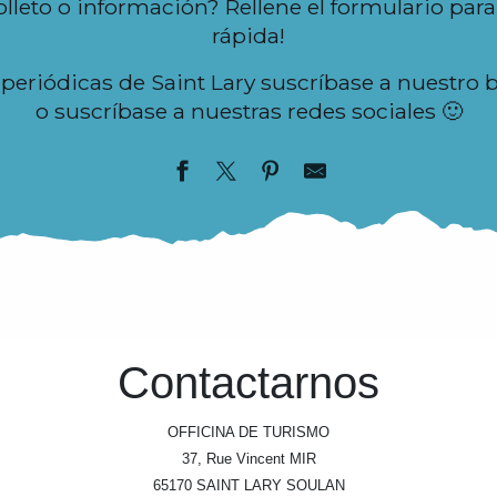
olleto o información? Rellene el formulario par
rápida!
 periódicas de Saint Lary suscríbase a nuestro b
o suscríbase a nuestras redes sociales 🙂