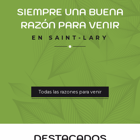
SIEMPRE UNA BUENA
RAZÓN PARA VENIR
EN SAINT-LARY
SPA Y GIMNASIO CON VISTAS
UN VALLE AUTÉNTICO UN PATRIMONIO
EN BICICLETA POR LOS PUERTOS
GASTRONOMÍA DE MONTAÑA
PRESERVADO
Todas las razones para venir
DESTACADOS