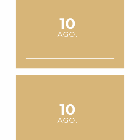
Saint-Lary-Soulan
10
AGO.
OUVERTURE CHAPELLE
TEMPLIERS À ARAGNOUET - APM
Aragnouet
10
AGO.