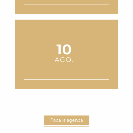
L’ARCAL EN CONCERT : LE
VIOLONCELLE À L’HONNEUR
Saint-Lary-Soulan
10
AGO.
VIDE-GRENIER SAILHAN
Sailhan
Toda la agenda