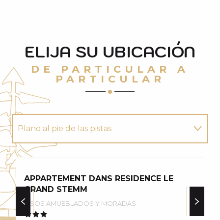
ELIJA SU UBICACIÓN
DE PARTICULAR A
PARTICULAR
Plano al pie de las pistas
Acogedor chalet
APPARTEMENT DANS RESIDENCE LE
A
Casa con carácter
GRAND STEMM
A
PISOS AMUEBLADOS Y MORADAS
P