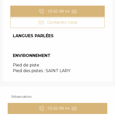
05 62 98 44
▒▒
Contactez-nous
LANGUES PARLÉES
LANGUES PARLÉES
ENVIRONNEMENT
ENVIRONNEMENT
Pied de piste
Pied des pistes :
SAINT LARY
Réservation
05 62 98 44
▒▒