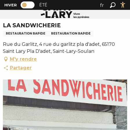
PAGE D’ACCUEIL ACTUELLE HIVER : PAS
A
ÉTÉ
fr
HIVER
Accueil
LA SANDWICHERIE
PAGE D’ACCUEIL ACTUELLE HIVER : PASSER EN MODE 
Recher
Ac
l
en
l
LA SANDWICHERIE
es
e
r
RESTAURATION RAPIDE
RESTAURATION RAPIDE
a
Rue du Garlitz, 4 rue du garlitz pla d'adet, 65170
u
Saint Lary Pla D'adet, Saint-Lary-Soulan
c
M'y rendre
o
n
Partager
t
e
n
u
p
r
i
n