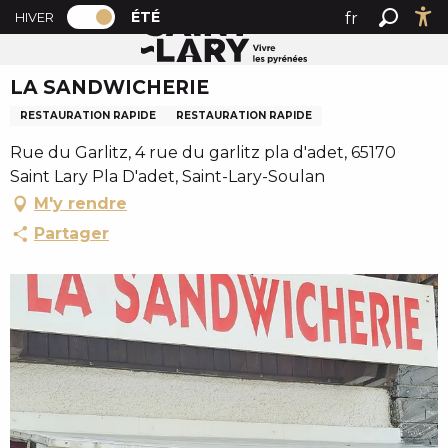
PAGE D’ACCUEIL ACTUELLE ÉTÉ : PASSER
A
ÉTÉ
fr
HIVER
Accueil été
LA SANDWICHERIE
PAGE D’ACCUEIL ACTUELLE ÉTÉ : PASSER EN MODE HI
Recher
Ac
l
en
l
LA SANDWICHERIE
es
e
r
RESTAURATION RAPIDE
RESTAURATION RAPIDE
a
Rue du Garlitz, 4 rue du garlitz pla d'adet, 65170
u
Saint Lary Pla D'adet, Saint-Lary-Soulan
c
M'y rendre
o
n
Partager
t
e
n
u
p
r
i
n