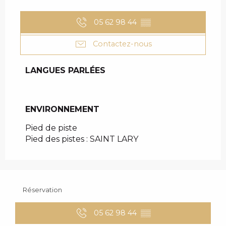
05 62 98 44
▒▒
Contactez-nous
LANGUES PARLÉES
LANGUES PARLÉES
ENVIRONNEMENT
ENVIRONNEMENT
Pied de piste
Pied des pistes :
SAINT LARY
Réservation
05 62 98 44
▒▒