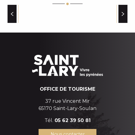
DANIEL GUILLY- ARRAYA RANDO CANYON MONTAG
TROTTINETTE PYRÉNÉES - LAURENT RICHARD
MAISON DE LA MONTAGNE
RESTAURANTS D’ALTITUDE
MAISON DU RANDONNEUR
SAINT-LARY AVENTURE
OFFICE DES SPORTS DE MONTAGNE
OFFICE DE TOURISME
37 rue Vincent Mir
65170 Saint-Lary-Soulan
Tél.
05 62 39 50 81
Nous contacter