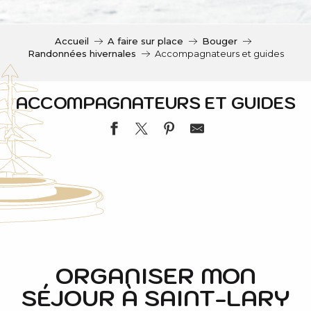
c
i
p
Accueil
A faire sur place
Bouger
a
Randonnées hivernales
Accompagnateurs et guides
l
ACCOMPAGNATEURS ET GUIDES
PYRENEES TREKKING
AUBAC GÉRARD
SARRAT SPORT SAINT-LARY VILLAGE
ORGANISER MON
PANAURAMA
SÉJOUR À SAINT-LARY
DELPHINE LONGO - RAQUETTE & RANDO
ECOLE DE SKI - EVOLUTION 2 - ST LARY 1700