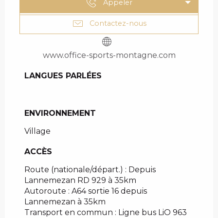
Appeler
Contactez-nous
www.office-sports-montagne.com
LANGUES PARLÉES
LANGUES PARLÉES
ENVIRONNEMENT
ENVIRONNEMENT
Village
ACCÈS
ACCÈS
Route (nationale/départ.) : Depuis
Lannemezan RD 929 à 35km
Autoroute : A64 sortie 16 depuis
Lannemezan à 35km
Transport en commun : Ligne bus LiO 963