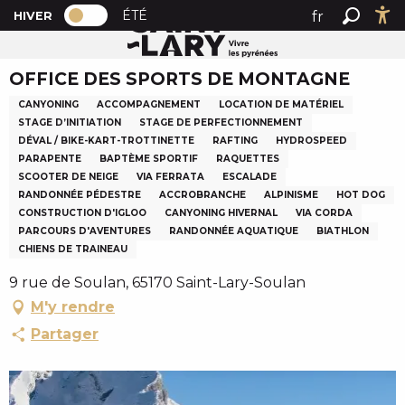
PAGE D’ACCUEIL ACTUELLE HIVER : PAS
A
ÉTÉ
fr
HIVER
Accueil
OFFICE DES SPORTS DE MONTAGNE
PAGE D’ACCUEIL ACTUELLE HIVER : PASSER EN MODE 
Recher
Ac
l
en
l
OFFICE DES SPORTS DE MONTAGNE
es
e
r
CANYONING
ACCOMPAGNEMENT
LOCATION DE MATÉRIEL
a
STAGE D’INITIATION
STAGE DE PERFECTIONNEMENT
DÉVAL / BIKE-KART-TROTTINETTE
RAFTING
HYDROSPEED
u
PARAPENTE
BAPTÈME SPORTIF
RAQUETTES
c
SCOOTER DE NEIGE
VIA FERRATA
ESCALADE
o
RANDONNÉE PÉDESTRE
ACCROBRANCHE
ALPINISME
HOT DOG
n
CONSTRUCTION D'IGLOO
CANYONING HIVERNAL
VIA CORDA
t
PARCOURS D'AVENTURES
RANDONNÉE AQUATIQUE
BIATHLON
CHIENS DE TRAINEAU
e
n
9 rue de Soulan, 65170 Saint-Lary-Soulan
u
M'y rendre
p
Partager
r
i
n