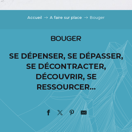
c
i
p
Accueil
A faire sur place
Bouger
a
l
BOUGER
SE DÉPENSER, SE DÉPASSER,
SE DÉCONTRACTER,
DÉCOUVRIR, SE
RESSOURCER…