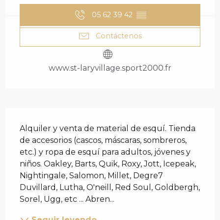
05 62 39 42
▒▒
Contáctenos
www.st-laryvillage.sport2000.fr
DESCRIPCIÓN
Alquiler y venta de material de esquí. Tienda 
de accesorios (cascos, máscaras, sombreros, 
etc.) y ropa de esquí para adultos, jóvenes y 
niños. Oakley, Barts, Quik, Roxy, Jott, Icepeak, 
Nightingale, Salomon, Millet, Degre7 
Duvillard, Lutha, O'neill, Red Soul, Goldbergh, 
Sorel, Ugg, etc ... Abren...
Seguir leyendo