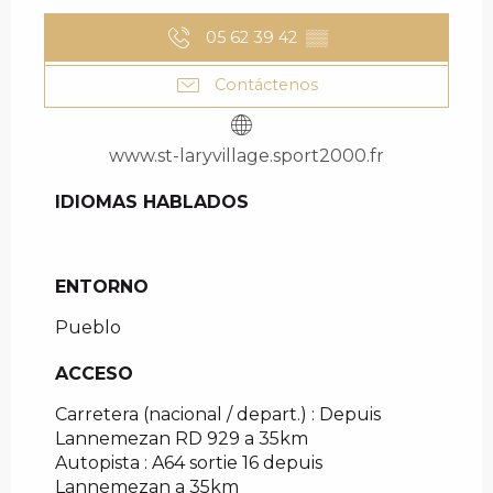
05 62 39 42
▒▒
Contáctenos
www.st-laryvillage.sport2000.fr
IDIOMAS HABLADOS
IDIOMAS HABLADOS
ENTORNO
ENTORNO
Pueblo
ACCESO
ACCESO
Carretera (nacional / depart.) : Depuis
Lannemezan RD 929 a 35km
Autopista : A64 sortie 16 depuis
Lannemezan a 35km