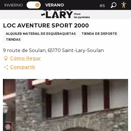
PAGE D’ACCUEIL ACTUELLE ÉTÉ : PAS
A
VERANO
es
INVIERNO
Accueil verano
LOC AVENTURE SPORT 2000
PAGE D’ACCUEIL ACTUELLE ÉTÉ : PASSER EN MODE H
Buscar
Ac
l
fr
l
LOC AVENTURE SPORT 2000
en
e
r
ALQUILER MATERIAL DE ESQUÍ/RAQUETAS
TIENDA DE DEPORTE
a
TIENDAS
u
9 route de Soulan, 65170 Saint-Lary-Soulan
c
Cómo llegar
o
Compartir
n
t
e
n
u
p
r
i
n