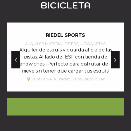
BICICLETA
RIEDEL SPORTS
ALQUILER MATERIAL DE ESQUÍ/RAQUETAS
Alquiler de esquís y guarda al pie de las
pistas; Al lado del ESF con tienda de
sándwiches; ¡Perfecto para disfrutar de la
nieve sin tener que cargar tus esquís!
Saint Lary Pla D'adet, Saint-Lary-Soulan
RESERVAR MI ALOJAMIENTO