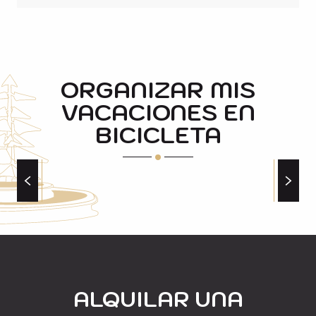
Pirineos
están llenos de tesoros de valor
incalculable, ven a descubrirlos en el
corazón de los valles del
Aure
y del
Louron
.
ORGANIZAR MIS
VACACIONES EN
BICICLETA
EL COL DU PORTET
ALQUILAR UNA