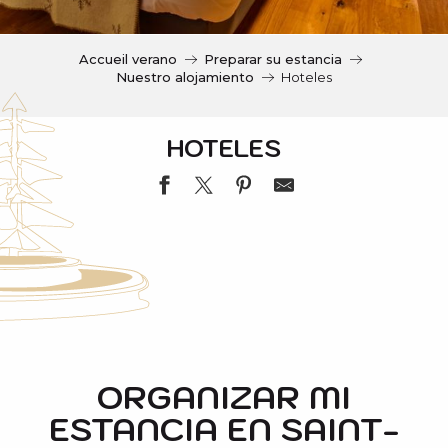
c
i
p
Accueil verano
Preparar su estancia
a
Nuestro alojamiento
Hoteles
l
HOTELES
MERCURE SAINT-LARY
HOTEL NESTE DE JADE
HOTEL LE CHRISTIANIA
ORGANIZAR MI
HOTEL D'ANGLETERRE
ESTANCIA EN SAINT-
HOTEL AURELIA
HOTEL L'OREDON