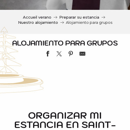
c
i
p
Accueil verano
Preparar su estancia
a
Nuestro alojamiento
Alojamiento para grupos
l
ALOJAMIENTO PARA GRUPOS
CENTRE DE VACANCES CHALET DE BEGLES
Ô CHALET 1700
REFUGE DE L'OULE
ORGANIZAR MI
CENTRE DE VACANCES ETERLOU
ESTANCIA EN SAINT-
CENTRE DE VACANCES LE CHOUCAS
GITE DE GROUPE LE LUSTOU