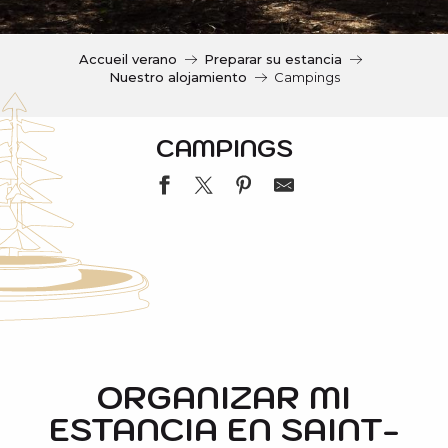
c
i
p
Accueil verano
Preparar su estancia
a
Nuestro alojamiento
Campings
l
CAMPINGS
CAMPING DU VAL D'AUTUN
CAMPING LE RUISSEAU
CAMPING LE LUSTOU
ORGANIZAR MI
CAMPING ARTIGUETTE SAINT JACQUES
ESTANCIA EN SAINT-
CAMPING LE RIOUMAJOU
CAMPING LA MOUSQUERE