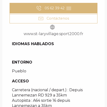
05 62 39 42
▒▒
Contáctenos
www.st-laryvillage.sport2000.fr
IDIOMAS HABLADOS
IDIOMAS HABLADOS
ENTORNO
ENTORNO
Pueblo
ACCESO
ACCESO
Carretera (nacional / depart.) : Depuis
Lannemezan RD 929 a 35km
Autopista : A64 sortie 16 depuis
Lannemezan a 35km