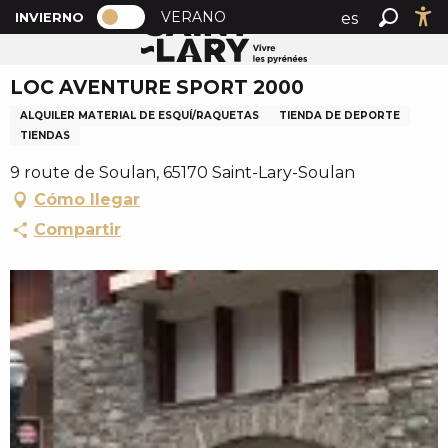
PAGE D’ACCUEIL ACTUELLE HIVER : 
A
VERANO
es
INVIERNO
Inicio
LOC AVENTURE SPORT 2000
PAGE D’ACCUEIL ACTUELLE HIVER : PASSER EN MOD
Buscar
Ac
l
fr
l
LOC AVENTURE SPORT 2000
en
e
r
ALQUILER MATERIAL DE ESQUÍ/RAQUETAS
TIENDA DE DEPORTE
a
TIENDAS
u
9 route de Soulan, 65170 Saint-Lary-Soulan
c
Cómo llegar
o
Compartir
n
t
e
n
u
p
r
i
n