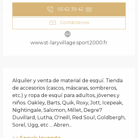
05 62 39 42
▒▒
Contáctenos
www.st-laryvillage.sport2000.fr
DESCRIPCIÓN
Alquiler y venta de material de esquí. Tienda 
de accesorios (cascos, máscaras, sombreros, 
etc.) y ropa de esquí para adultos, jóvenes y 
niños. Oakley, Barts, Quik, Roxy, Jott, Icepeak, 
Nightingale, Salomon, Millet, Degre7 
Duvillard, Lutha, O'neill, Red Soul, Goldbergh, 
Sorel, Ugg, etc ... Abren...
Seguir leyendo