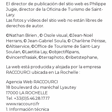
El director de publicación del sitio web es Philippe
Jugie, director de la Oficina de Turismo de Saint-
Lary.
Las fotos y vídeos del sitio web no están libres de
derechos de autor.
©Nathan Birien , © Osole visual, ©Jean-Noël
Herrans, © Jean-Gabriel Soula, © Charlène Périsse,
©Altiservice, ©Office de Tourisme de Saint-Lary
Soulan, ©Laetitia Lay, ©objectif6pans,
©vincentfrasiak, ©terraphoto, ©ribetstephane,
La web está producida y alojada por la empresa
RACCOURCI ubicada en La Rochelle :
Agencia Web RACCOURCI
18 boulevard du maréchal Lyautey
17000 LA ROCHELLE
Tel. +33(0)5.46.28.17.17
www.raccourci.fr
1. Información técnica