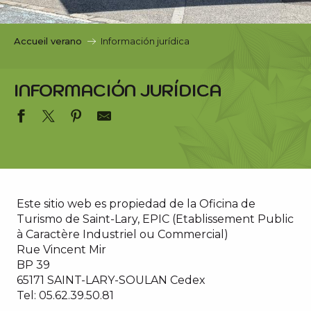
c
i
p
Accueil verano
Información jurídica
a
l
INFORMACIÓN JURÍDICA
Este sitio web es propiedad de la Oficina de
Turismo de Saint-Lary, EPIC (Etablissement Public
à Caractère Industriel ou Commercial)
Rue Vincent Mir
BP 39
65171 SAINT-LARY-SOULAN Cedex
Tel: 05.62.39.50.81