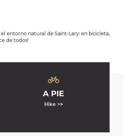
el entorno natural de Saint-Lary: en bicicleta,
nce de todos!
A PIE
Hike >
>