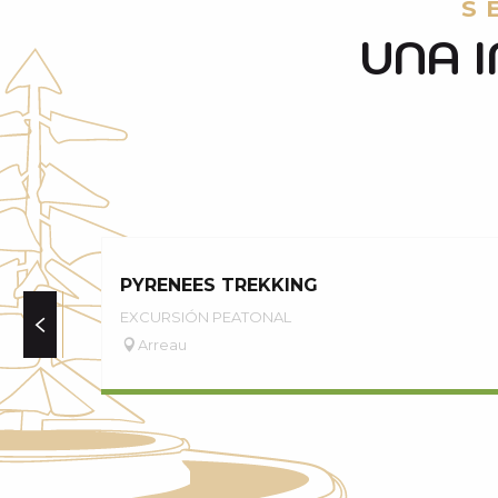
S
UNA 
PYRENEES TREKKING
EXCURSIÓN PEATONAL
Arreau