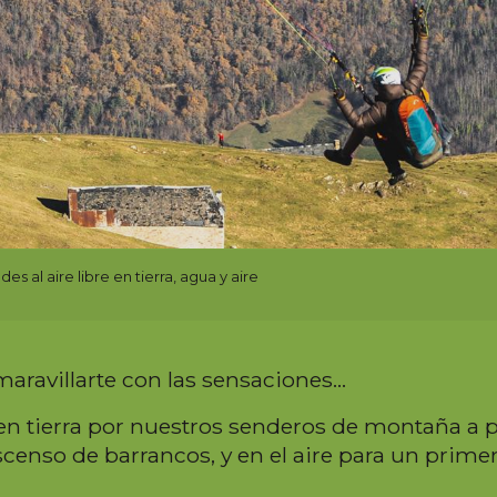
des al aire libre en tierra, agua y aire
 maravillarte con las sensaciones…
en tierra por nuestros senderos de montaña a pi
censo de barrancos, y en el aire para un primer