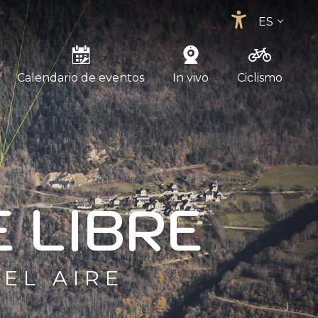
ES
Accessib
FR
EN
Calendario de eventos
In vivo
Ciclismo
E LIBRE
 EL AIRE