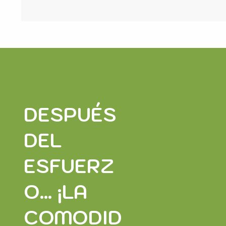
DESPUÉS
DEL
ESFUERZ
O... ¡LA
COMODID