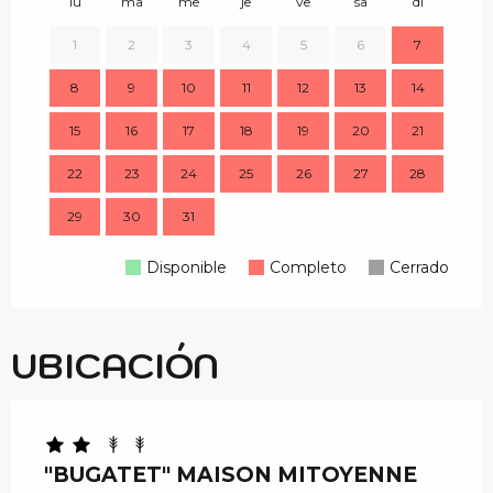
lu
ma
me
je
ve
sa
di
lu
1
2
3
4
5
6
7
8
9
10
11
12
13
14
7
15
16
17
18
19
20
21
14
22
23
24
25
26
27
28
21
29
30
31
28
Disponible
Completo
Cerrado
UBICACIÓN
"BUGATET" MAISON MITOYENNE