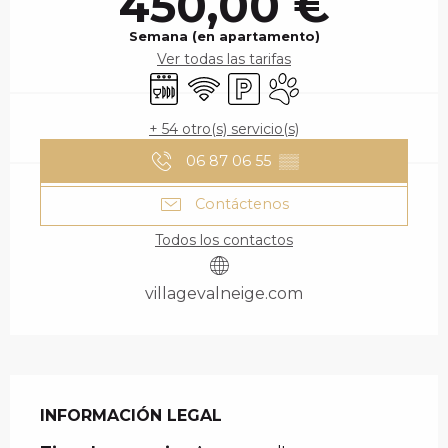
450,00 €
Semana (en apartamento)
Ver todas las tarifas
Lavavajillas
Wifi
Aparcamiento
Se aceptan animales
+ 54 otro(s) servicio(s)
06 87 06 55
▒▒
Contáctenos
Todos los contactos
villagevalneige.com
INFORMACIÓN LEGAL
INFORMACIÓN LEGAL