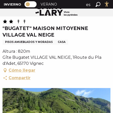
PAGE D’ACCUEIL ACTUELLE HIVER : 
A
VERANO
es
INVIERNO
Inicio
"BUGATET" MAISON MITOYENNE VILLAGE VAL NEIGE
PAGE D’ACCUEIL ACTUELLE HIVER : PASSER EN MOD
Buscar
Ac
l
fr
l
en
e
"BUGATET" MAISON MITOYENNE
r
VILLAGE VAL NEIGE
a
u
PISOS AMUEBLADOS Y MORADAS
CASA
c
Altura : 820m
o
Gîte Bugatet VILLAGE VAL NEIGE, 1Route du Pla
n
d'Adet, 65170 Vignec
t
Cómo llegar
e
n
Compartir
u
p
r
i
n