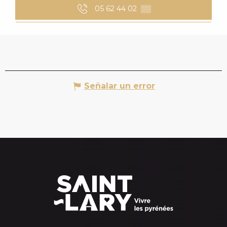
05 62 44 02
▒▒
Señalar un error