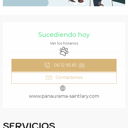
HORARIOS Y DATOS 
Sucediendo hoy
Ver los horarios
Se aceptan animales
06 12 95 81
▒▒
Contáctenos
www.panaurama-saintlary.com
SERVICIOS