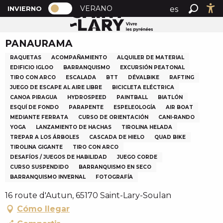
PAGE D’ACCUEIL ACTUELLE HIVER : 
A
VERANO
es
INVIERNO
Inicio
PANAURAMA
PAGE D’ACCUEIL ACTUELLE HIVER : PASSER EN MOD
Buscar
Ac
l
fr
l
PANAURAMA
en
e
r
RAQUETAS
ACOMPAÑAMIENTO
ALQUILER DE MATERIAL
a
EDIFICIO IGLOO
BARRANQUISMO
EXCURSIÓN PEATONAL
TIRO CON ARCO
ESCALADA
BTT
DÉVALBIKE
RAFTING
u
JUEGO DE ESCAPE AL AIRE LIBRE
BICICLETA ELÉCTRICA
c
CANOA PIRAGUA
HYDROSPEED
PAINTBALL
BIATLÓN
o
ESQUÍ DE FONDO
PARAPENTE
ESPELEOLOGÍA
AIR BOAT
n
MEDIANTE FERRATA
CURSO DE ORIENTACIÓN
CANI-RANDO
t
YOGA
LANZAMIENTO DE HACHAS
TIROLINA HELADA
TREPAR A LOS ÁRBOLES
CASCADA DE HIELO
QUAD BIKE
e
TIROLINA GIGANTE
TIRO CON ARCO
n
DESAFÍOS / JUEGOS DE HABILIDAD
JUEGO CORDE
u
CURSO SUSPENDIDO
BARRANQUISMO EN SECO
p
BARRANQUISMO INVERNAL
FOTOGRAFÍA
r
16 route d'Autun, 65170 Saint-Lary-Soulan
i
Cómo llegar
n