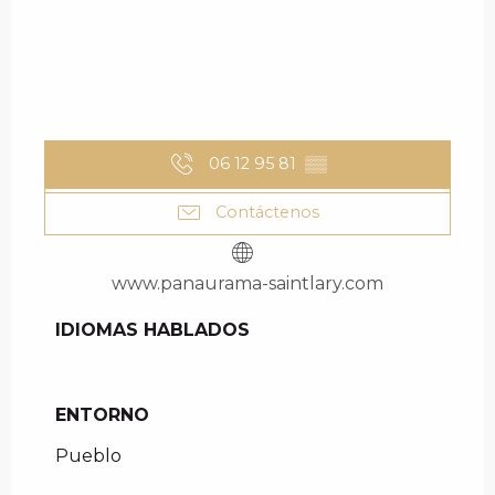
06 12 95 81
▒▒
Contáctenos
www.panaurama-saintlary.com
IDIOMAS HABLADOS
IDIOMAS HABLADOS
ENTORNO
ENTORNO
Pueblo