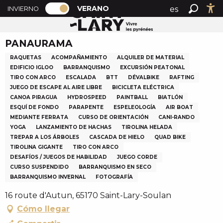
PAGE D’ACCUEIL ACTUELLE ÉTÉ : PAS
A
VERANO
es
INVIERNO
Accueil verano
PANAURAMA
PAGE D’ACCUEIL ACTUELLE ÉTÉ : PASSER EN MODE H
Buscar
Ac
l
fr
l
PANAURAMA
en
e
r
RAQUETAS
ACOMPAÑAMIENTO
ALQUILER DE MATERIAL
a
EDIFICIO IGLOO
BARRANQUISMO
EXCURSIÓN PEATONAL
TIRO CON ARCO
ESCALADA
BTT
DÉVALBIKE
RAFTING
u
JUEGO DE ESCAPE AL AIRE LIBRE
BICICLETA ELÉCTRICA
c
CANOA PIRAGUA
HYDROSPEED
PAINTBALL
BIATLÓN
o
ESQUÍ DE FONDO
PARAPENTE
ESPELEOLOGÍA
AIR BOAT
n
MEDIANTE FERRATA
CURSO DE ORIENTACIÓN
CANI-RANDO
t
YOGA
LANZAMIENTO DE HACHAS
TIROLINA HELADA
TREPAR A LOS ÁRBOLES
CASCADA DE HIELO
QUAD BIKE
e
TIROLINA GIGANTE
TIRO CON ARCO
n
DESAFÍOS / JUEGOS DE HABILIDAD
JUEGO CORDE
u
CURSO SUSPENDIDO
BARRANQUISMO EN SECO
p
BARRANQUISMO INVERNAL
FOTOGRAFÍA
r
16 route d'Autun, 65170 Saint-Lary-Soulan
i
Cómo llegar
n