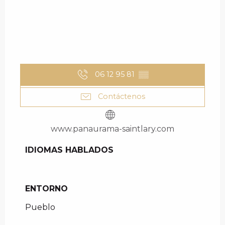
06 12 95 81
▒▒
Contáctenos
www.panaurama-saintlary.com
IDIOMAS HABLADOS
IDIOMAS HABLADOS
ENTORNO
ENTORNO
Pueblo