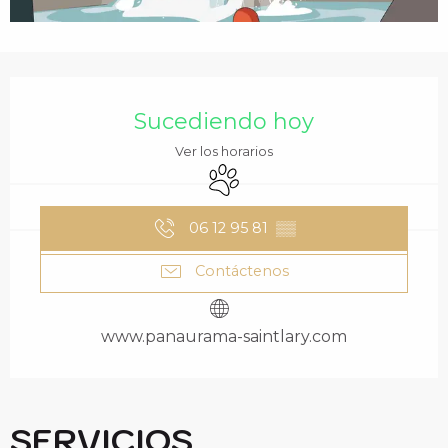
HORARIOS Y DATOS 
Sucediendo hoy
Ver los horarios
Se aceptan animales
06 12 95 81
▒▒
Contáctenos
www.panaurama-saintlary.com
SERVICIOS