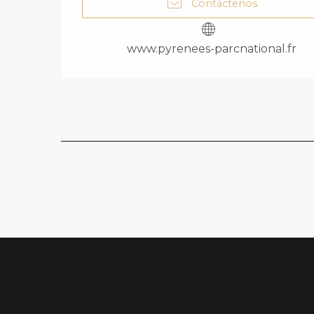
Contáctenos
www.pyrenees-parcnational.fr