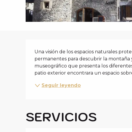
i
p
a
l
DESCRIPCIÓ
Una visión de los espacios naturales proteg
permanentes para descubrir la montaña y 
museográfico que presenta los diferentes 
patio exterior encontrara un espacio sobre 
Seguir leyendo
SERVICIOS