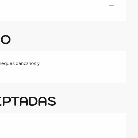
—
GO
heques bancarios y
EPTADAS