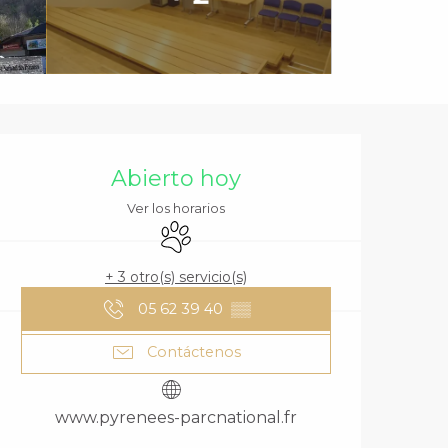
HORARIOS Y DA
Abierto hoy
Ver los horarios
Se aceptan animales
+ 3 otro(s) servicio(s)
05 62 39 40
▒▒
Contáctenos
www.pyrenees-parcnational.fr