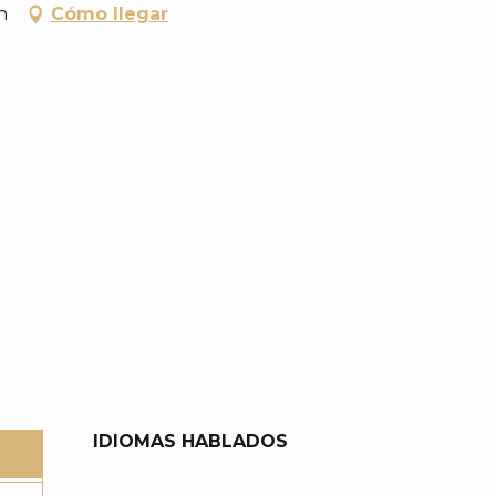
n
Cómo llegar
IDIOMAS HABLADOS
IDIOMAS HABLADOS