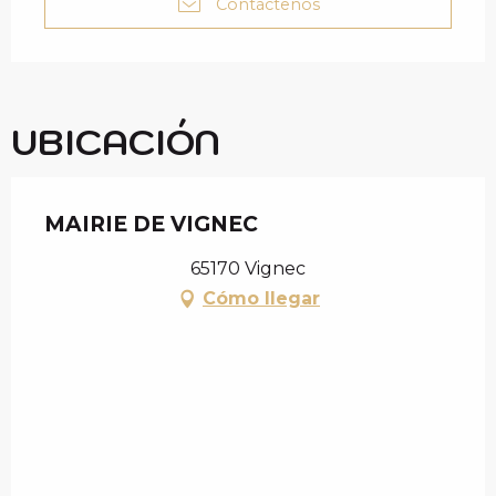
c
Contáctenos
i
p
a
l
UBICACIÓN
MAIRIE DE VIGNEC
65170 Vignec
Cómo llegar