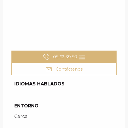
05 62 39 50
▒▒
Contáctenos
IDIOMAS HABLADOS
IDIOMAS HABLADOS
ENTORNO
ENTORNO
Cerca