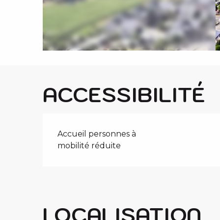
i
p
a
l
ACCESSIBILITÉ
Accueil personnes à
mobilité réduite
LOCALISATION