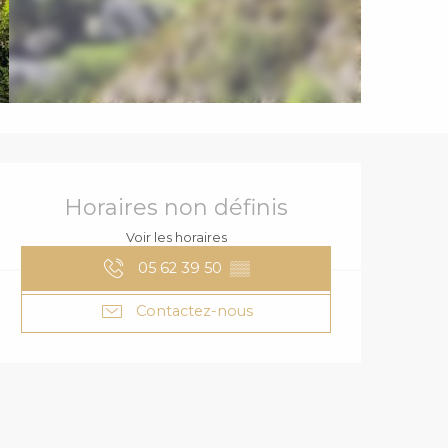
OUVERTURE ET
Horaires non définis
Voir les horaires
05 62 39 50
▒▒
Contactez-nous